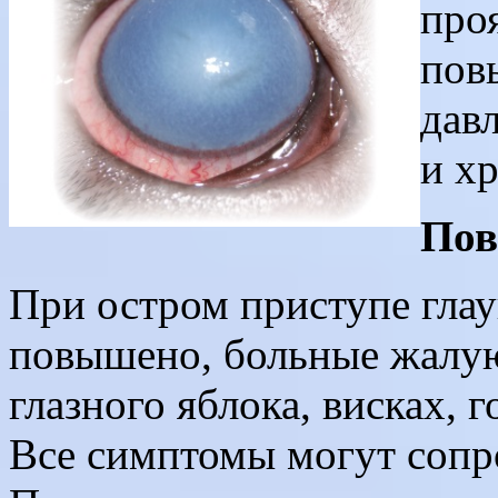
про
пов
дав
и х
Пов
При остром приступе глау
повышено, больные жалу
глазного яблока, висках, 
Все симптомы могут сопр