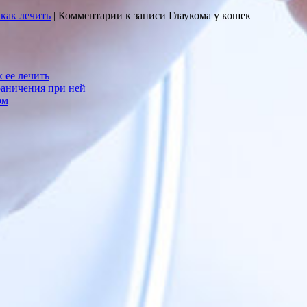
 как лечить
|
Комментарии
к записи Глаукома у кошек
к ее лечить
раничения при ней
ом