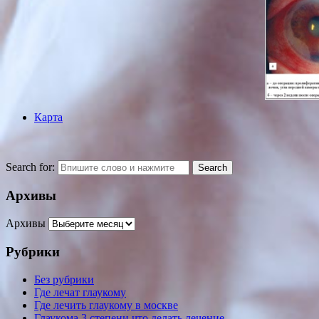
Карта
Search for:
Архивы
Архивы
Рубрики
Без рубрики
Где лечат глаукому
Где лечить глаукому в москве
Глаукома 3 степени что делать лечение