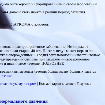
одимо быть хорошо информированным о своем заболевании.
укомы
должно быть начато в ранний период развития
записи ГЛАУКОМА
отключены
довольно распространенное заболевание. Им страдают
енно люди старше 40 лет. Но этот недуг может поразить и
аже новорожденных. Сегодня офтальмологии известен только
редупреждения слепоты при глаукоме — своевременное
ние и правильное лечение. ПОДРОБНЕЕ
овременным методам лечения большинству больных удается
 чтение
лечат глаукому лазером
|
Комментарии
к записи Глаукома
 нормального давления