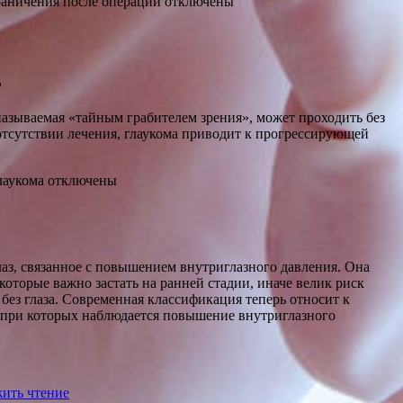
раничения после операции
отключены
?
 называемая «тайным грабителем зрения», может проходить без
отсутствии лечения, глаукома приводит к прогрессирующей
лаукома
отключены
лаз, связанное с повышением внутриглазного давления. Она
 которые важно застать на ранней стадии, иначе велик риск
без глаза. Современная классификация теперь относит к
я при которых наблюдается повышение внутриглазного
ить чтение