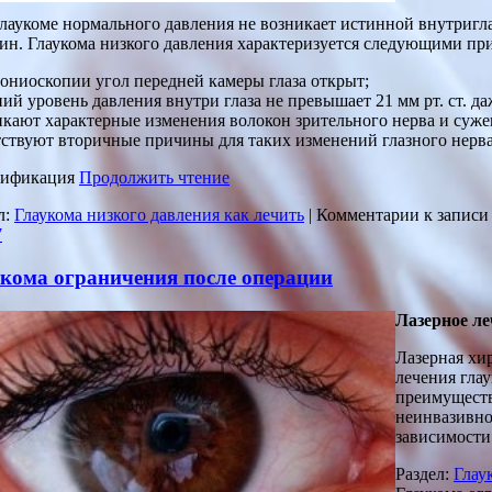
лаукоме нормального давления не возникает истинной внутригл
н. Глаукома низкого давления характеризуется следующими пр
ониоскопии угол передней камеры глаза открыт;
ий уровень давления внутри глаза не превышает 21 мм рт. ст. 
кают характерные изменения волокон зрительного нерва и суже
ствуют вторичные причины для таких изменений глазного нерва
сификация
Продолжить чтение
л:
Глаукома низкого давления как лечить
|
Комментарии
к записи
7
кома ограничения после операции
Лазерное ле
Лазерная хи
лечения гла
преимуществ
неинвазивно
зависимости
Раздел:
Глау