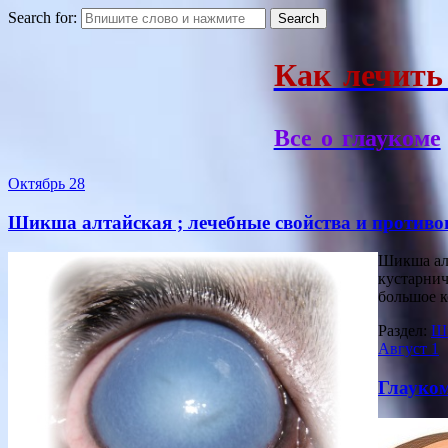
Search for:
Как лечить
Все о глаукоме
Октябрь
28
Шикша алтайская ; лечебные свойства и противо
Шикша алт
кустарнич
большое к
Раздел:
Ши
Август
1
Глауком