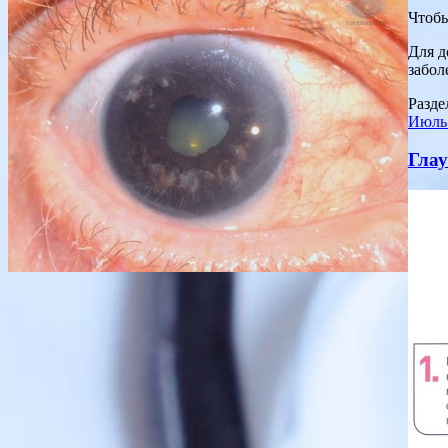
Чтобы
Для д
забол
Разде
Июль
Гла