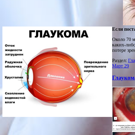
Если пост
Около 70 м
каких-либо
потере зр
Раздел:
Гла
Март
29
Глауком