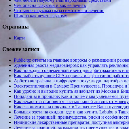
Чем лечить глаукому глаз народными средствами
Чем опасна глаукома и как ее лечить
Что такое глаукома глаза симптомы и лечение
Шикша как лечат глаукому
Страницы
Карта
Свежие записи
Public.tg: ответы на главные вопросы о размещении рекл
Удалённая работа медиабайером: как управлять рекламн
Как проходит современный ивент для арбитражников и поч
Как выбрать лучшие CPA-сервисы и эффективно работать
Арбитраж трафика в цифровую эпоху: люди, партнёрские
Электроэпиляция в Самаре: Преимущества, Процедура 
Как удобно и выгодно купить авиабилет из Москва в Би
Попаданцы в прошлое: Как и почему мы увлекаемся пут
Как лекарства становятся частью нашей жизни: от молек
Как сэкономить на покупках в Ташкенте: Ваша путеводит
Большая охота на скидки: где и как купить Labubu в Таш
Лечение за границей: преимущества, риски и особеннос
Индийские лекарственные препараты: доступная альтерна
Лечение за границей: возможности, преимущества и ва