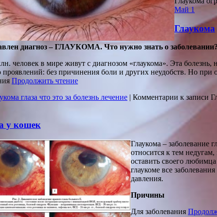
Глаукома ог
Май
1
Глаукома
авлен диагноз – ГЛАУКОМА. Что нужно знать о заболевании
лн. человек в мире живут с диагнозом «глаукома». Эта болезнь,
 проявлений: без причинения боли и других неудобств. Но при 
ения
Продолжить чтение
укома глаза что это за болезнь лечение
|
Комментарии
к записи Г
а у кошек
Глаукома – заболевание г
относится к тем недугам,
оставить своего любимца 
глаукоме все заболевани
давления.
Причины
Для заболевания
Продолж