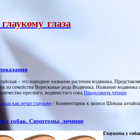
 глаукому глаза
показания
айская – это народное название растения водяника. Представля
ек из семейства Вересковые рода Водяника. Название водяника во
оличество пресного, водянистого сока
Продолжить чтение
кша как лечат глаукому
|
Комментарии
к записи Шикша алтайска
а у собак. Симптомы, лечение
Глаукома у соба