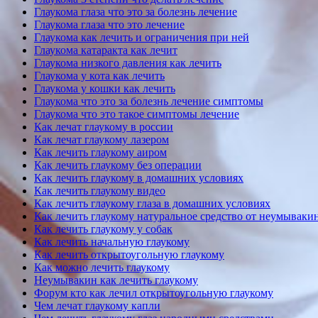
Глаукома глаза что это за болезнь лечение
Глаукома глаза что это лечение
Глаукома как лечить и ограничения при ней
Глаукома катаракта как лечит
Глаукома низкого давления как лечить
Глаукома у кота как лечить
Глаукома у кошки как лечить
Глаукома что это за болезнь лечение симптомы
Глаукома что это такое симптомы лечение
Как лечат глаукому в россии
Как лечат глаукому лазером
Как лечить глаукому аиром
Как лечить глаукому без операции
Как лечить глаукому в домашних условиях
Как лечить глаукому видео
Как лечить глаукому глаза в домашних условиях
Как лечить глаукому натуральное средство от неумываки
Как лечить глаукому у собак
Как лечить начальную глаукому
Как лечить открытоугольную глаукому
Как можно лечить глаукому
Неумывакин как лечить глаукому
Форум кто как лечил открытоугольную глаукому
Чем лечат глаукому капли