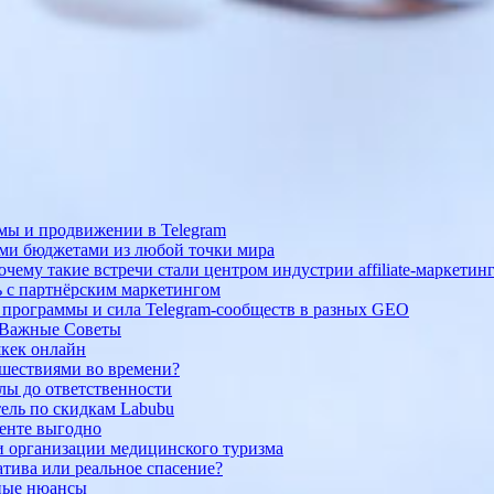
амы и продвижении в Telegram
ыми бюджетами из любой точки мира
ему такие встречи стали центром индустрии affiliate-маркетин
 с партнёрским маркетингом
 программы и сила Telegram-сообществ в разных GEO
и Важные Советы
шкек онлайн
ешествиями во времени?
улы до ответственности
ель по скидкам Labubu
кенте выгодно
ти организации медицинского туризма
тива или реальное спасение?
жные нюансы