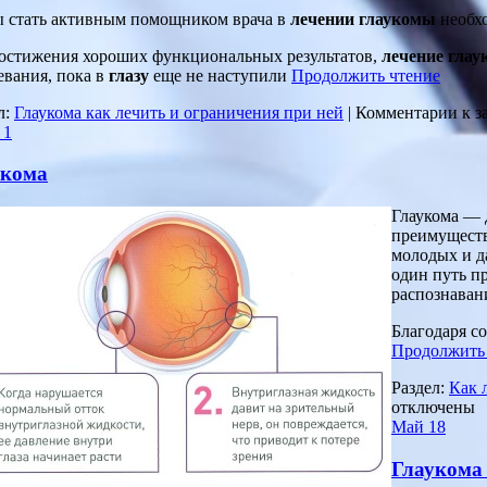
 стать активным помощником врача в
лечении глаукомы
необх
остижения хороших функциональных результатов,
лечение гла
евания, пока в
глазу
еще не наступили
Продолжить чтение
л:
Глаукома как лечить и ограничения при ней
|
Комментарии
к 
1
укома
Глаукома — 
преимуществ
молодых и д
один путь п
распознава
Благодаря с
Продолжить
Раздел:
Как 
отключены
Май
18
Глаукома