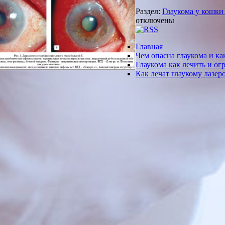
Раздел:
Глаукома у кошки
отключены
Главная
Чем опасна глаукома и ка
Глаукома как лечить и ог
Как лечат глаукому лазер