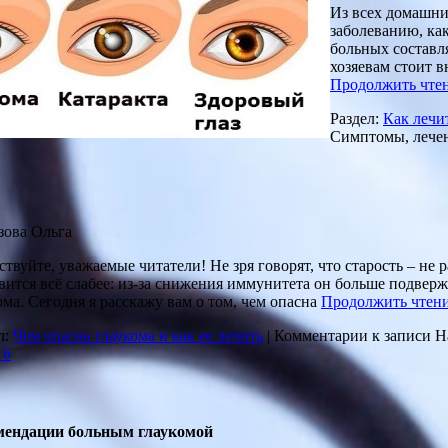
Из всех домашни
заболеванию, как
больных составля
хозяевам стоит в
Продолжить чте
Раздел:
Как лечит
Симптомы, лече
ова Ольга
ствуйте, уважаемые читатели! Не зря говорят, что старость – не
вится всё слабее: из-за снижения иммунитета он больше подвер
ома. Сегодня я расскажу вам о том, чем опасна
Продолжить чтен
л:
Чем опасна глаукома и как ее лечить
|
Комментарии
к записи Н
6
мендации больным глаукомой