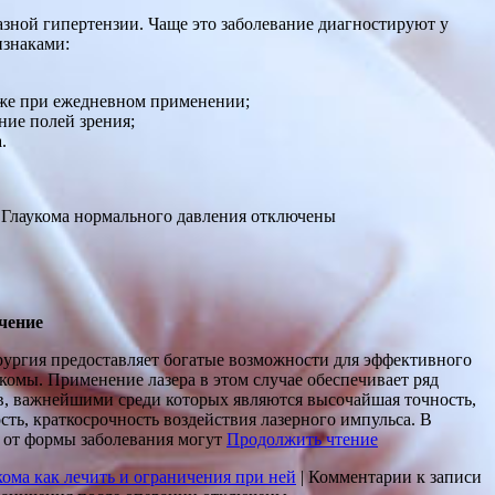
азной гипертензии. Чаще это заболевание диагностируют у
изнаками:
даже при ежедневном применении;
ние полей зрения;
.
 Глаукома нормального давления
отключены
чение
рургия предоставляет богатые возможности для эффективного
укомы. Применение лазера в этом случае обеспечивает ряд
, важнейшими среди которых являются высочайшая точность,
сть, краткосрочность воздействия лазерного импульса. В
 от формы заболевания могут
Продолжить чтение
кома как лечить и ограничения при ней
|
Комментарии
к записи