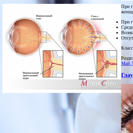
При г
женщи
При г
Средн
Возни
Отсут
Клас
Разде
Май
Глау