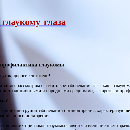
 глаукому глаза
и профилактика глаукомы
суток, дорогие читатели!
атье мы рассмотрим с вами такое заболевание глаз. как – глауко
ение традиционными и народными средствами, лекарства и про
ома?
евание или группа заболеваний органов зрения, характеризующ
раниченного поля зрения.
х внешних признаков глаукомы является изменение цвета зрачка