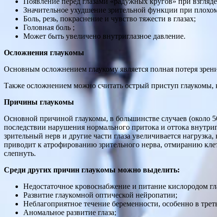
Появление перед глазами «радужных кругов» при взгляде 
Значительное ухудшение зрительной функции при плохо
Боль, резь, покраснение и чувство тяжести в глазах;
Головная боль ;
Может быть увеличено внутриглазное давление.
Осложнения глаукомы
Основным осложнением глаукому является полная потеря зрения
Также осложнением можно считать острый приступ глаукомы, к
Причины глаукомы
Основной причиной глаукомы, в большинстве случаев (около 50
последствии нарушения нормального притока и оттока внутригл
зрительный нерв и другие части глаза увеличивается нагрузка,
приводит к атрофированию зрительного нерва, отмиранию клеток
слепнуть.
Среди других причин глаукомы можно выделить:
Недостаточное кровоснабжение и питание кислородом гла
Развитие глаукомной оптической нейропатии;
Неблагоприятное течение беременности, особенно в трет
Аномальное развитие глаза;