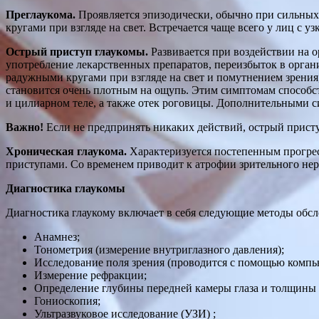
Преглаукома.
Проявляется эпизодически, обычно при сильны
кругами при взгляде на свет. Встречается чаще всего у лиц с 
Острый приступ глаукомы.
Развивается при воздействии на о
употребление лекарственных препаратов, переизбыток в органи
радужными кругами при взгляде на свет и помутнением зрения,
становится очень плотным на ощупь. Этим симптомам способств
и цилиарном теле, а также отек роговицы. Дополнительными си
Важно!
Если не предпринять никаких действий, острый присту
Хроническая глаукома.
Характеризуется постепенным прогре
приступами. Со временем приводит к атрофии зрительного нерв
Диагностика глаукомы
Диагностика глаукому включает в себя следующие методы обсл
Анамнез;
Тонометрия (измерение внутриглазного давления);
Исследование поля зрения (проводится с помощью компь
Измерение рефракции;
Определение глубины передней камеры глаза и толщины
Гониоскопия;
Ультразвуковое исследование (УЗИ) ;