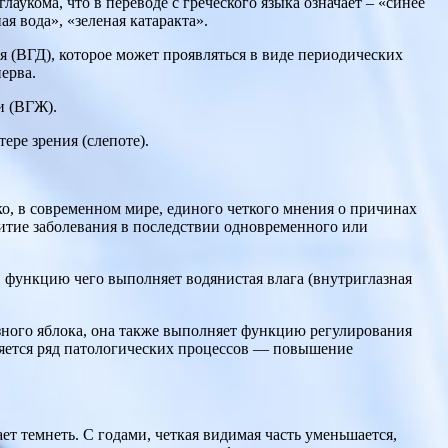
лаукома, что в переводе с греческого языка означает – «синее
я вода», «зеленая катаракта».
 (ВГД), которое может проявляться в виде периодических
ерва.
и (ВГЖ).
ере зрения (слепоте).
о, в современном мире, единого четкого мнения о причинах
витие заболевания в последствии одновременного или
, функцию чего выполняет водянистая влага (внутриглазная
зного яблока, она также выполняет функцию регулирования
вляется ряд патологических процессов — повышение
ет темнеть. С годами, четкая видимая часть уменьшается,