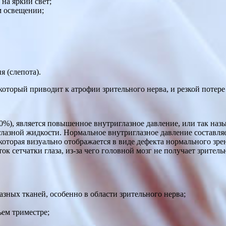
на яркий свет;
м освещении;
 (слепота).
оторый приводит к атрофии зрительного нерва, и резкой потере 
%), является повышенное внутриглазное давление, или так назы
азной жидкости. Нормальное внутриглазное давление составляет 
 которая визуально отображается в виде дефекта нормального зре
 сетчатки глаза, из-за чего головной мозг не получает зрительн
зных тканей, особенно в области зрительного нерва;
ьем триместре;