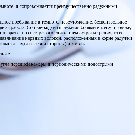
емноте, и сопровождается преимущественно радужными
льное пребывание в темноте, переутомление, бесконтрольное
ячая работа. Сопровождается резкими болями в глазу и голове,
и зрачка на свет, резким снижением остроты зрения, глаз
, сдавливание нервных волокон, расположенных в корне радужки
бласти груди (с левой стороны) и живота.
поте.
 угла передней камеры и периодическими подострыми