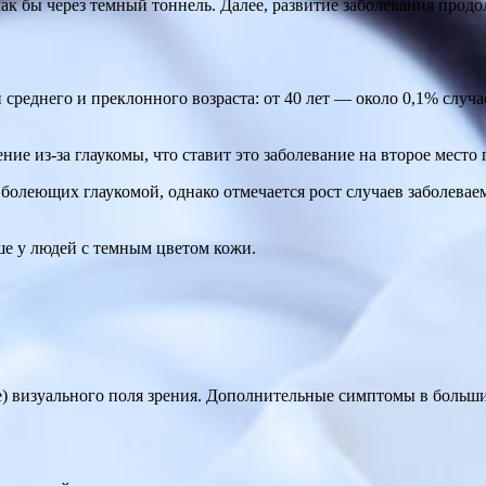
к бы через темный тоннель. Далее, развитие заболевания прод
реднего и преклонного возраста: от 40 лет — около 0,1% случаев
ние из-за глаукомы, что ставит это заболевание на второе место 
, болеющих глаукомой, однако отмечается рост случаев заболевае
ше у людей с темным цветом кожи.
 визуального поля зрения. Дополнительные симптомы в большин