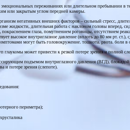
х эмоциональных переживаниях или длительном пребывании в т
узким или закрытым углом передней камеры.
рганизм негативных внешних факторов – сильный стресс, длите
зме жидкости, длительная работа с наклоном головы вперед, сид
 покраснением глаза, помутнением роговицы, отсутствием реакци
ует высокое внутриглазное давление (вплоть до 80 мм рт. ст.)
мптомами могут быть головокружение. тошнота. рвота. боли в о
п глаукомы может привести к резкой потере зрения и полной сле
ссирующим подъемом внутриглазного давления (ВГД), блокадой
а и потере зрения (слепоте).
едования:
ютерного периметра);
 хрусталика