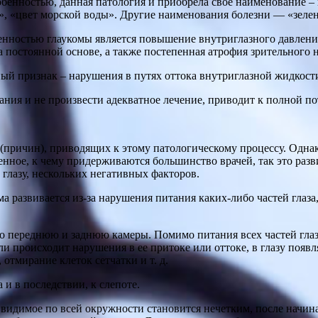
обенностью, данная патология и приобрела свое наименование – г
», «цвет морской воды». Другие наименования болезни — «зелена
нностью глаукомы является повышение внутриглазного давления
а постоянной основе, а также постепенная атрофия зрительного н
ый признак – нарушения в путях оттока внутриглазной жидкост
ния и не произвести адекватное лечение, приводит к полной пот
(причин), приводящих к этому патологическому процессу. Однак
енное, к чему придерживаются большинство врачей, так это раз
 глазу, нескольких негативных факторов.
а развивается из-за нарушения питания каких-либо частей глаза
его переднюю и заднюю камеры. Помимо питания всех частей гла
сли происходит нарушения в ее притоке или оттоке, в глазу поя
отмирание клеток сетчатки и т. д.
и в последствии, к слепоте.
 видимое по всей окружности становится нечетким, после начина