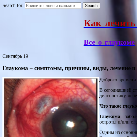
Search for:
Как лечить
Все о глаукоме
Сентябрь
19
Глаукома – симптомы, причины, виды, лечение 
Доброго времени 
В сегодняшней ст
диагностику, леч
Что такое
глаук
Глаукома
– забол
остроты и/или ог
Одним из основны