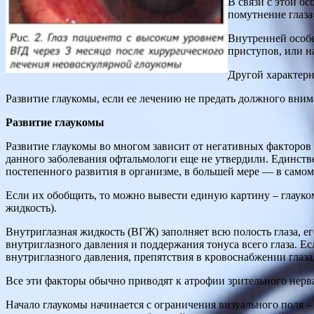
В связи с этой ос
помутнение глаза
Внутренней особе
приступов, или н
Другой характерн
Развитие глаукомы, если ее лечению не предать должного внима
Развитие глаукомы
Развитие глаукомы во многом зависит от негативных факторов 
данного заболевания офтальмологи еще не утвердили. Единств
постепенного развития в организме, в большей мере — в самом
Если их обобщить, то можно вывести единую картину – глауком
жидкость).
Внутриглазная жидкость (ВГЖ) заполняет всю полость глаза, 
внутриглазного давления и поддержания тонуса всего глаза. Е
внутриглазного давления, препятствия в кровоснабжении глаза, 
Все эти факторы обычно приводят к атрофии зрительного нерва 
Начало глаукомы начинается с ограничения визуального поля –