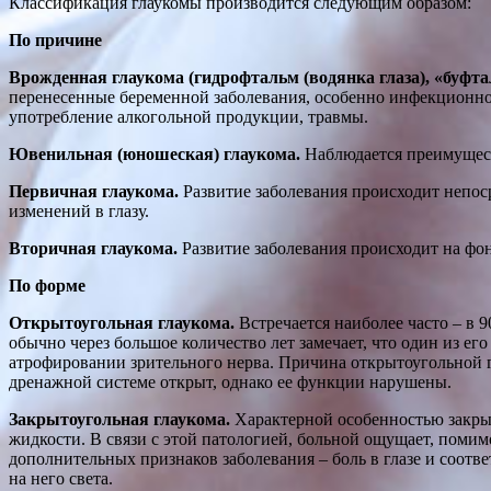
Классификация глаукомы производится следующим образом:
По причине
Врожденная глаукома (гидрофтальм (водянка глаза), «буфтал
перенесенные беременной заболевания, особенно инфекционной 
употребление алкогольной продукции, травмы.
Ювенильная (юношеская) глаукома.
Наблюдается преимуществ
Первичная глаукома.
Развитие заболевания происходит непосре
изменений в глазу.
Вторичная глаукома.
Развитие заболевания происходит на фон
По форме
Открытоугольная глаукома.
Встречается наиболее часто – в 
обычно через большое количество лет замечает, что один из ег
атрофировании зрительного нерва. Причина открытоугольной г
дренажной системе открыт, однако ее функции нарушены.
Закрытоугольная глаукома.
Характерной особенностью закрыт
жидкости. В связи с этой патологией, больной ощущает, помим
дополнительных признаков заболевания – боль в глазе и соотв
на него света.