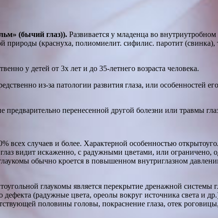
ьм» (бычий глаз)).
Развивается у младенца во внутриутробном 
природы (краснуха, полиомиелит. сифилис. паротит (свинка), т
енно у детей от 3х лет и до 35-летнего возраста человека.
дственно из-за патологии развития глаза, или особенностей его
е предварительно перенесенной другой болезни или травмы глаз
90% всех случаев и более. Характерной особенностью открытоуго
о глаз видит искаженно, с радужными цветами, или ограничено, 
лаукомы обычно кроется в повышенном внутриглазном давлении 
оугольной глаукомы является перекрытие дренажной системы гла
о дефекта (радужные цвета, ореолы вокруг источника света и др
етствующей половины головы, покраснение глаза, отек роговицы,