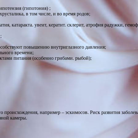
ипотензия (гипотония) ;
усталика, в том числе, и во время родов;
тия, катаракта. увеит, кератит. склерит, атрофия радужки, гемо
;
особствуют повышению внутриглазного давления;
льного времени;
ктами питания (особенно грибами. рыбой);
о происхождения, например – эскимосов. Риск развития заболеван
азной камеры.