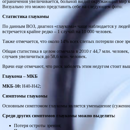
ограничения увеличивается, больной видит окружающий мир ка
Визуально это можно представить себе на следующем фото:
Статистика глаукомы
По данным ВОЗ, диагноз «глаукома» чаще наблюдается у людей с
встречается крайне редко – 1 случай на 10 000 человек.
Также отмечается, что около 14% всех слепых потеряли свое зре
Общая статистика в целом отмечала в 2010 г 44,7 млн. человек
случаев увеличиться до 58,6 млн. человек.
Врачи еще отмечают, что риск заболеть этим недугом стоит вы
Глаукома – МКБ
МКБ-10:
H40-H42;
Симптомы глаукомы
Основным симптомом глаукомы является уменьшение (сужение)
Среди других симптомов глаукомы можно выделить:
Потеря остроты зрения;