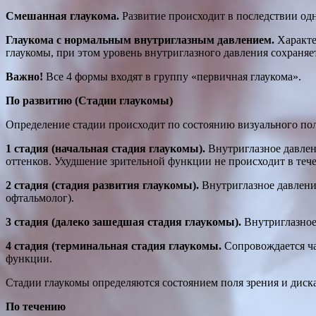
Смешанная глаукома.
Развитие происходит в последствии од
Глаукома с нормальным внутриглазным давлением.
Характе
глаукомы, при этом уровень внутриглазного давления сохраняе
Важно!
Все 4 формы входят в группу «первичная глаукома».
По развитию (Стадии глаукомы)
Определение стадии происходит по состоянию визуального поля
1 стадия (начальная стадия глаукомы).
Внутриглазное давлен
оттенков. Ухудшение зрительной функции не происходит в тече
2 стадия (стадия развития глаукомы).
Внутриглазное давление
офтальмолог).
3 стадия (далеко зашедшая стадия глаукомы).
Внутриглазное 
4 стадия (терминальная стадия глаукомы.
Сопровождается ча
функции.
Стадии глаукомы определяются состоянием поля зрения и диска
По течению